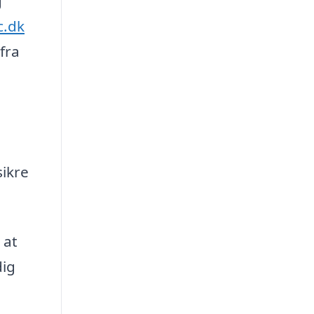
g
c.dk
fra
sikre
 at
dig