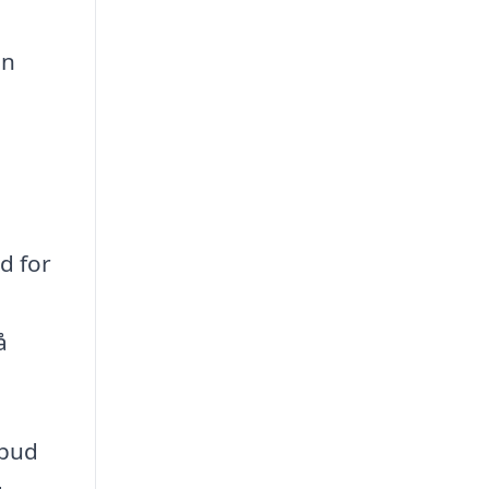
in
d for
å
lbud