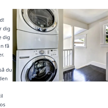
d!
r dig
e dig
n få
r.
 så du
den
il
 os