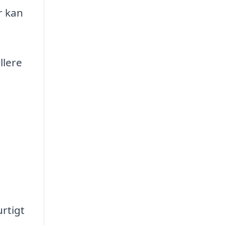
r kan
llere
rtigt