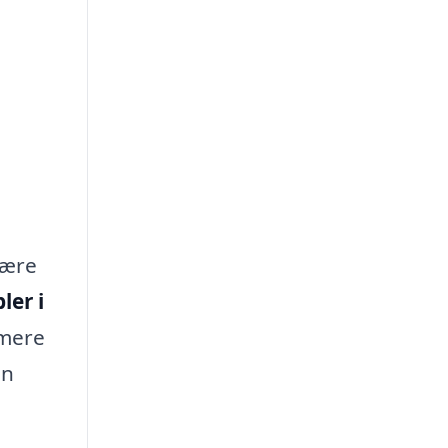
være
ler i
 mere
in