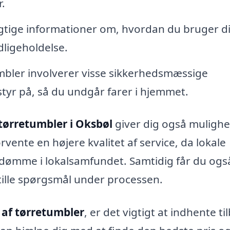
r.
gtige informationer om, hvordan du bruger d
dligeholdelse.
umbler involverer visse sikkerhedsmæssige
styr på, så du undgår farer i hjemmet.
tørretumbler i Oksbøl
giver dig også mulighe
orvente en højere kvalitet af service, da lokale
ømme i lokalsamfundet. Samtidig får du ogs
tille spørgsmål under processen.
af tørretumbler
, er det vigtigt at indhente ti