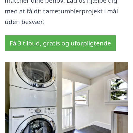
matcher dine behov. Lad os hjælpe dig
med at få dit tørretumblerprojekt i mål
uden besvær!
Få 3 tilbud, gratis og uforpligtende