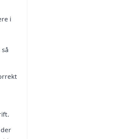
re i
 så
orrekt
ift.
 der