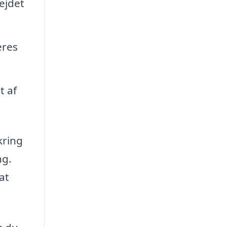
ejdet
eres
t af
kring
ng.
at