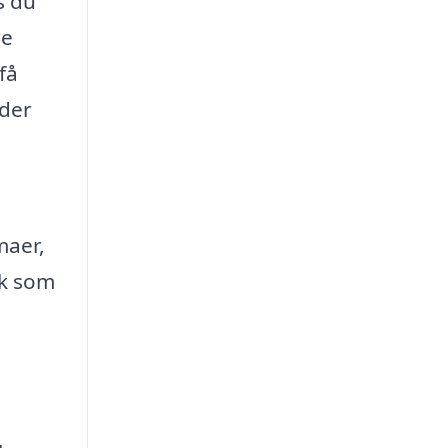
s du
re
få
 der
maer,
lk som