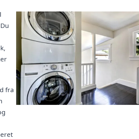
l
 Du
k,
ker
d fra
n
og
ceret