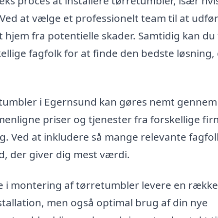
s proces at installere tørretumbler, især hvi
 Ved at vælge et professionelt team til at udfø
t hjem fra potentielle skader. Samtidig kan du 
kellige fagfolk for at finde den bedste løsning,
retumbler i Egernsund kan gøres nemt gennem
enligne priser og tjenester fra forskellige fir
ng. Ved at inkludere så mange relevante fagfo
ud, der giver dig mest værdi.
le i montering af tørretumbler levere en række
installation, men også optimal brug af din nye