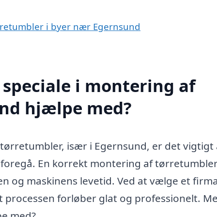
ørretumbler i byer nær Egernsund
speciale i montering af
und hjælpe med?
 tørretumbler, især i Egernsund, er det vigtigt 
 foregå. En korrekt montering af tørretumble
eten og maskinens levetid. Ved at vælge et fir
 at processen forløber glat og professionelt. M
lpe med?