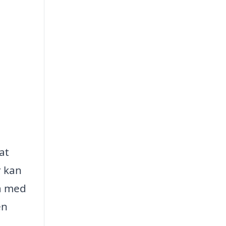
at
r kan
ma med
en