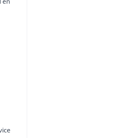
l en
vice