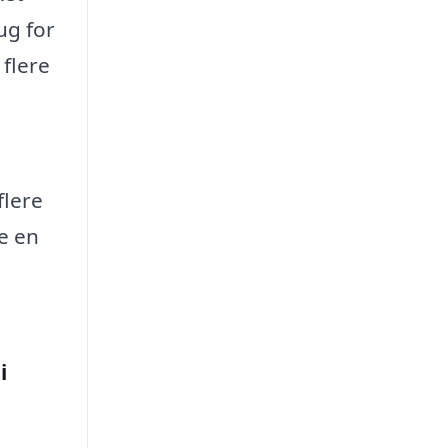
ug for
 flere
flere
e en
i