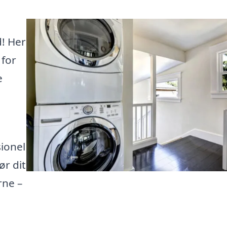
d! Her
 for
e
ionel
ør dit
rne –