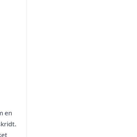
om en
kridt.
ket