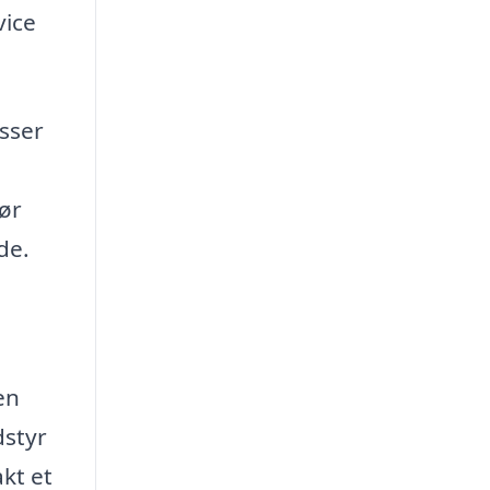
vice
asser
e
gør
de.
en
dstyr
kt et