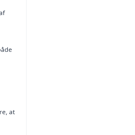
af
 både
re, at