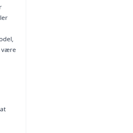
r
ler
odel,
l være
 at