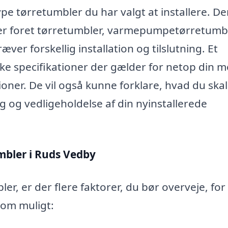
ype tørretumbler du har valgt at installere. De
nder foret tørretumbler, varmepumpetørretumb
er forskellig installation og tilslutning. Et
ilke specifikationer der gælder for netop din m
oner. De vil også kunne forklare, hvad du ska
 og vedligeholdelse af din nyinstallerede
mbler i Ruds Vedby
r, er der flere faktorer, du bør overveje, for
 som muligt: