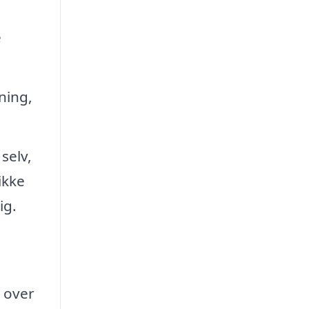
e
ning,
selv,
ikke
ig.
d over