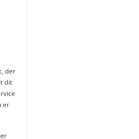
t, der
t dit
ervice
 er
ger