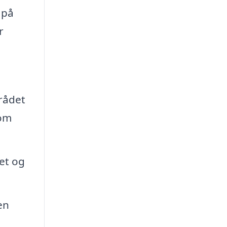
 på
r
rådet
 om
tet og
en