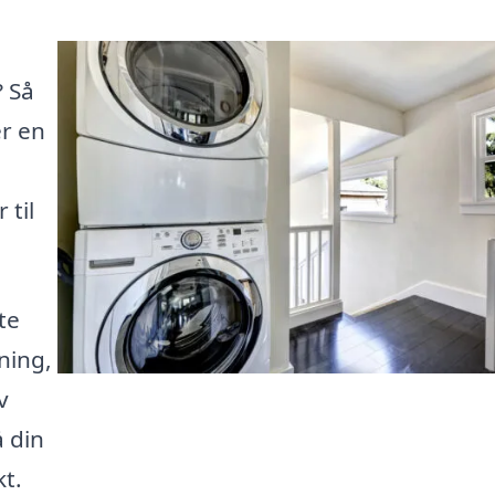
? Så
er en
 til
te
ning,
v
å din
kt.