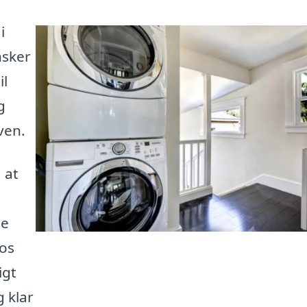
i
nsker
il
g
ven.
 at
te
 os
igt
g klar