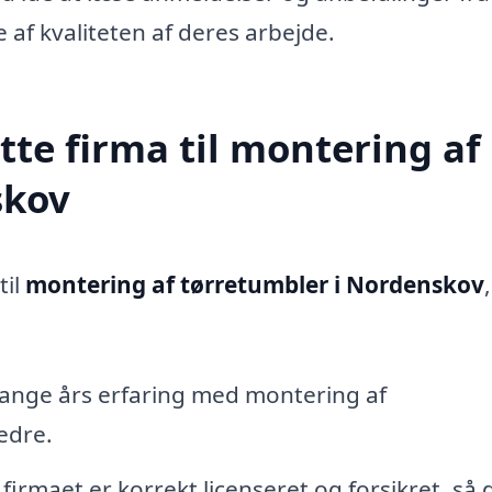
 af kvaliteten af deres arbejde.
tte firma til montering af
skov
til
montering af tørretumbler i Nordenskov
mange års erfaring med montering af
edre.
 firmaet er korrekt licenseret og forsikret, så 