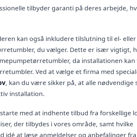
sionelle tilbyder garanti på deres arbejde, hv
ren kan også inkludere tilslutning til el- eller
retumbler, du vælger. Dette er især vigtigt, h
armepumpetørretumbler, da installationen kan
retumbler. Ved at vælge et firma med special
ov
, kan du være sikker på, at alle nødvendige 
tiv installation.
starte med at indhente tilbud fra forskellige l
riser, der tilbydes i vores område, samt hvilke
od idé at læse anmeldelser og anbefalinger fra