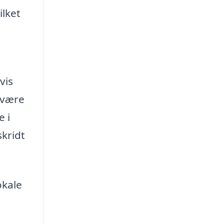
ilket
vis
 være
e i
skridt
okale