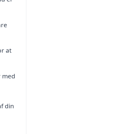
are
r at
er med
f din