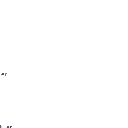
, er
du er