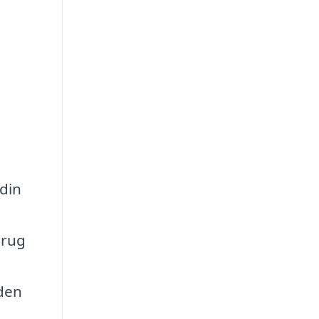
 din
brug
 den