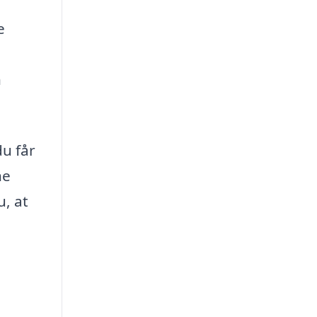
e
n
.
du får
ne
u, at