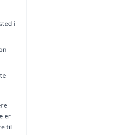
sted i
ion
te
ære
e er
e til