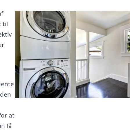
af
til
ektiv
er
hente
å den
or at
an få