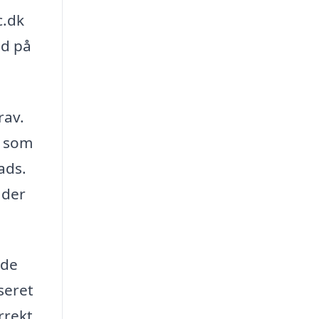
c.dk
ud på
rav.
, som
ads.
ader
nde
seret
rrekt