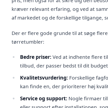
pris, men også for at sikre dig den bedst
kræver relevant erfaring, og ved at samme
af markedet og de forskellige tilgange,
Der er flere gode grunde til at søge flere
tørretumbler:
Bedre priser:
Ved at indhente flere t
tilbud, der passer bedst til dit budget
Kvalitetsvurdering:
Forskellige fagfo
kan finde en, der prioriterer høj kval
Service og support:
Nogle firmaer til
eller support efter installationen, s