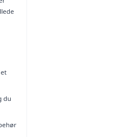
er
llede
det
g du
lbehør