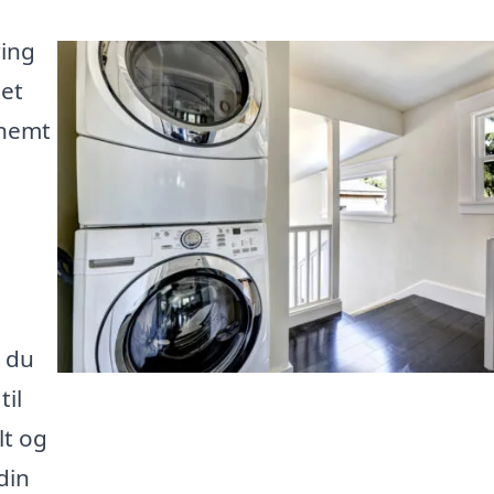
ring
det
 nemt
å du
til
lt og
din