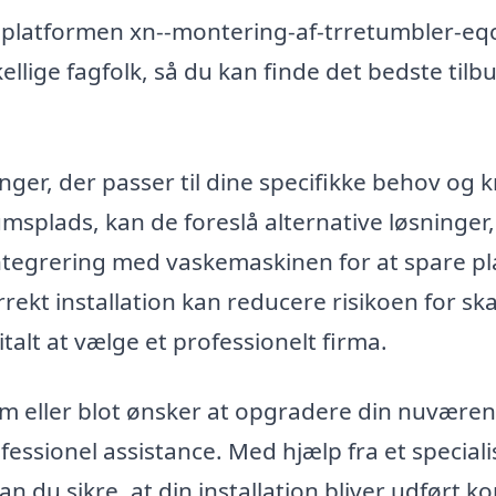
platformen xn--montering-af-trretumbler-eq
ellige fagfolk, så du kan finde det bedste tilb
er, der passer til dine specifikke behov og k
umsplads, kan de foreslå alternative løsninger
ntegrering med vaskemaskinen for at spare pl
rekt installation kan reducere risikoen for sk
alt at vælge et professionelt firma.
hjem eller blot ønsker at opgradere din nuvære
fessionel assistance. Med hjælp fra et speciali
n du sikre, at din installation bliver udført ko