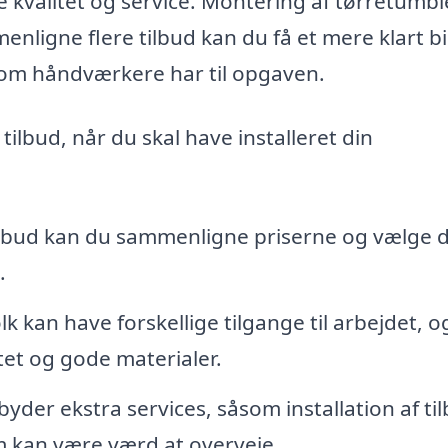
e kvalitet og service. Montering af tørretumbl
nligne flere tilbud kan du få et mere klart bi
 som håndværkere har til opgaven.
 tilbud, når du skal have installeret din
ilbud kan du sammenligne priserne og vælge 
.
lk kan have forskellige tilgange til arbejdet, o
itet og gode materialer.
byder ekstra services, såsom installation af ti
om kan være værd at overveje.