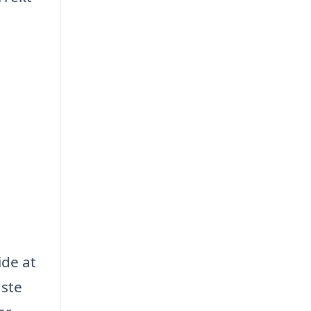
ide at
dste