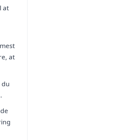
 at
 mest
e, at
n du
.
nde
ring