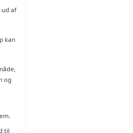
 ud af
up kan
 måde,
øm og
jem.
 til