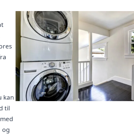
at
t
ores
fra
u kan
 til
t med
, og