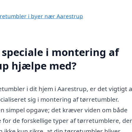
ørretumbler i byer nær Aarestrup
speciale i montering af
rup hjælpe med?
etumbler i dit hjem i Aarestrup, er det vigtigt a
cialiseret sig i montering af tørretumbler.
 en simpel opgave; det kræver viden om både
e for de forskellige typer af tørretumblere, de
 ikke kun sikre, at din tørretumbler bliver