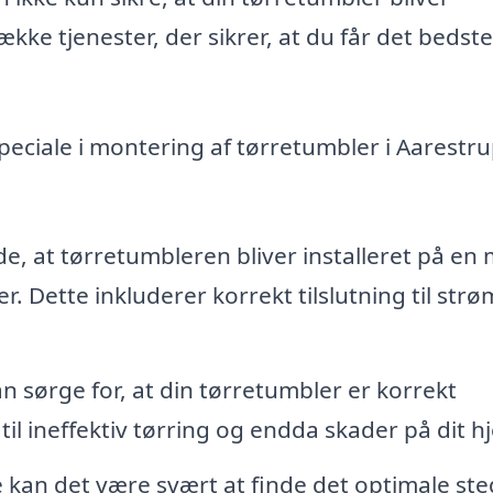
ke tjenester, der sikrer, at du får det bedste
peciale i montering af tørretumbler i Aarestr
e, at tørretumbleren bliver installeret på en
. Dette inkluderer korrekt tilslutning til str
n sørge for, at din tørretumbler er korrekt
 til ineffektiv tørring og endda skader på dit h
an det være svært at finde det optimale sted