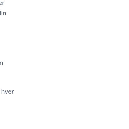
er
din
en
 hver