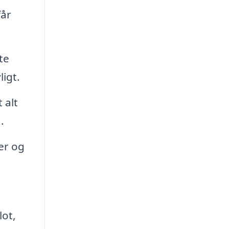
får
te
ligt.
 alt
.
er og
lot,