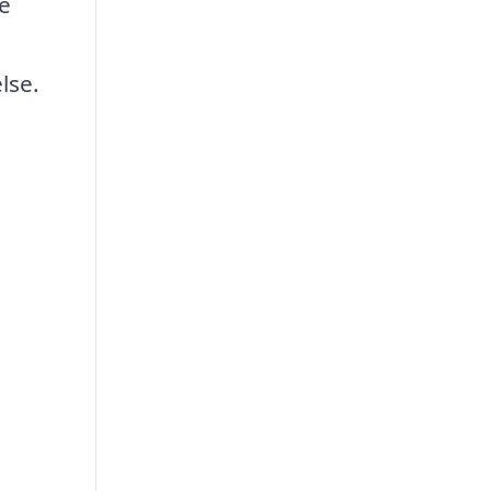
ge
lse.