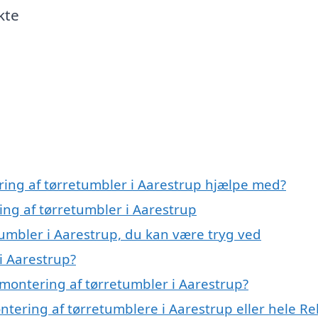
kte
ring af tørretumbler i Aarestrup hjælpe med?
ing af tørretumbler i Aarestrup
tumbler i Aarestrup, du kan være tryg ved
i Aarestrup?
montering af tørretumbler i Aarestrup?
ntering af tørretumblere i Aarestrup eller hele Re