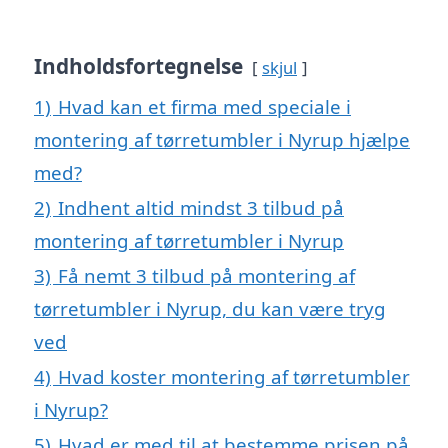
Indholdsfortegnelse
skjul
1)
Hvad kan et firma med speciale i
montering af tørretumbler i Nyrup hjælpe
med?
2)
Indhent altid mindst 3 tilbud på
montering af tørretumbler i Nyrup
3)
Få nemt 3 tilbud på montering af
tørretumbler i Nyrup, du kan være tryg
ved
4)
Hvad koster montering af tørretumbler
i Nyrup?
5)
Hvad er med til at bestemme prisen på