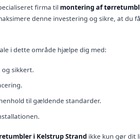
pecialiseret firma til
montering af tørretumble
aksimere denne investering og sikre, at du f
le i dette område hjælpe dig med:
 og sikkert.
acering.
t i henhold til gældende standarder.
nstallationen.
retumbler i Kelstrup Strand
ikke kun gør dit l