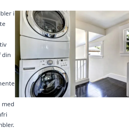
ler i
te
tiv
f din
dhente
e med
fri
bler.