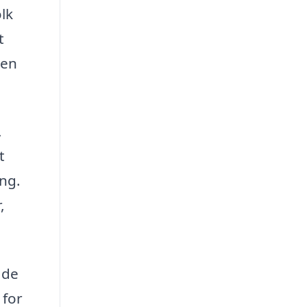
olk
t
den
,
t
ing.
,
 de
 for