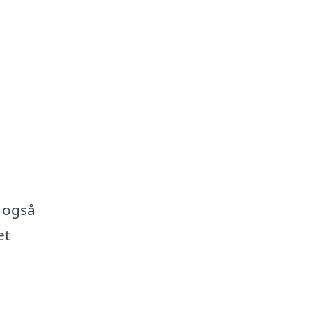
n også
et