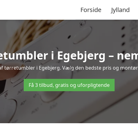
Forside
Jylland
etumbler i Egebjerg – nem
af tørretumbler i Egebjerg. Vælg den bedste pris og montør t
Få 3 tilbud, gratis og uforpligtende