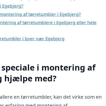
i Egebjerg?
montering af tørretumbler i Egebjerg?
ntering af tørretumblere i Egebjerg eller hele
ørretumbler i byer nær Egebjerg
speciale i montering af
rg hjælpe med?
llere en tørretumbler, kan det virke som en
ar erfaring med montering af