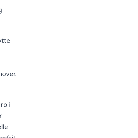
g
ytte
mover.
ro i
r
lle
emfrit