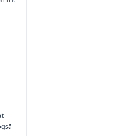
at
 også