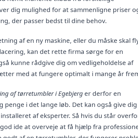
giver dig mulighed for at sammenligne priser o
ng, der passer bedst til dine behov.
tning af en ny maskine, eller du måske skal fl
lacering, kan det rette firma sørge for en
 også kunne rådgive dig om vedligeholdelse af
sætter med at fungere optimalt i mange år fre
ng af tørretumbler i Egebjerg
er derfor en
g penge i det lange løb. Det kan også give dig 
installeret af eksperter. Så hvis du står overfo
 god ide at overveje at få hjælp fra professione
 godt af en tørretumbler, der fungerer probl