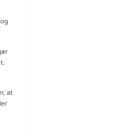
 og
gør
t.
r, at
ler