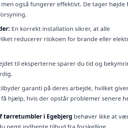
 men også fungerer effektivt. De tager højde 
forsyning.
der:
En korrekt installation sikrer, at alle
ket reducerer risikoen for brande eller elekt
jdet til eksperterne sparer du tid og bekymri
rdig.
lbyder garanti på deres arbejde, hvilket giver
 få hjælp, hvis der opstår problemer senere h
 tørretumbler i Egebjerg
behøver ikke at væ
u nemt indhente tilbud fra forskellige