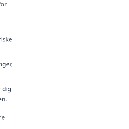
for
riske
nger,
 dig
en.
re