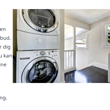
t
 en
lbud.
r dig
du kan
ine
ng.