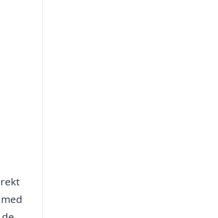
rrekt
e med
 de