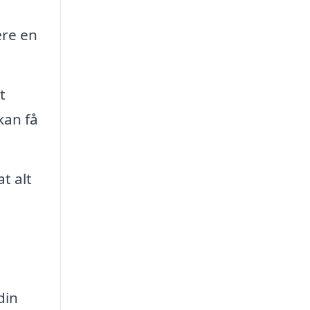
ære en
t
kan få
t alt
din