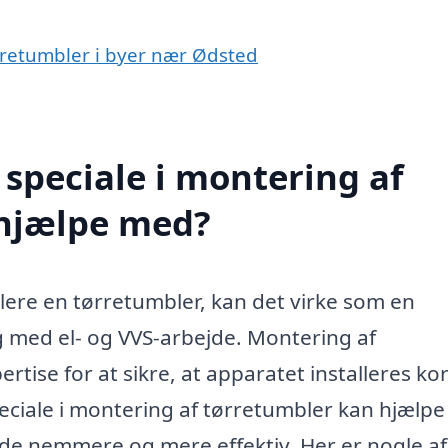
ørretumbler i byer nær Ødsted
speciale i montering af
 hjælpe med?
llere en tørretumbler, kan det virke som en
ng med el- og VVS-arbejde. Montering af
rtise for at sikre, at apparatet installeres ko
peciale i montering af tørretumbler kan hjælp
de nemmere og mere effektiv. Her er nogle af