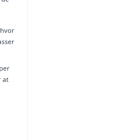
 hvor
asser
yper
 at