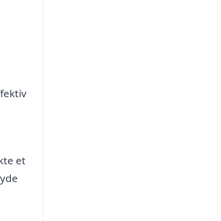
fektiv
kte et
nyde