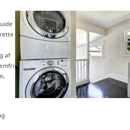
guide
rette
g af
lemfri
m.
ag