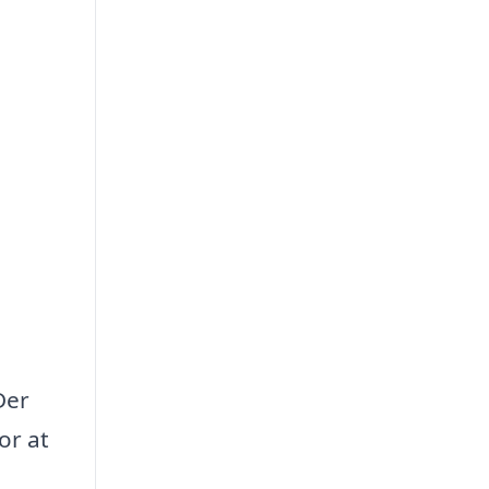
Der
or at