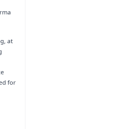
irma
g, at
g
te
ed for