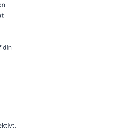
en
at
e
f din
ktivt.