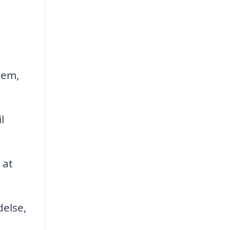
jem,
l
 at
delse,