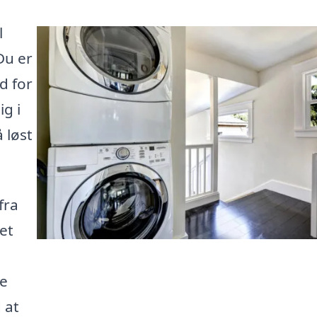
l
Du er
d for
ig i
 løst
fra
et
re
 at