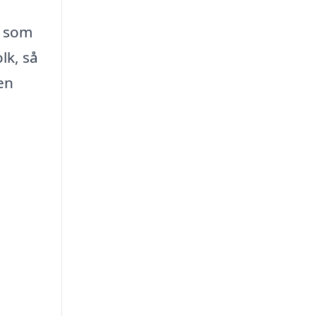
m som
lk, så
en