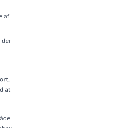
e af
 der
ort,
d at
måde