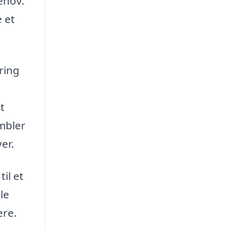
ehov.
e et
ring
t
umbler
er.
il et
le
ere.