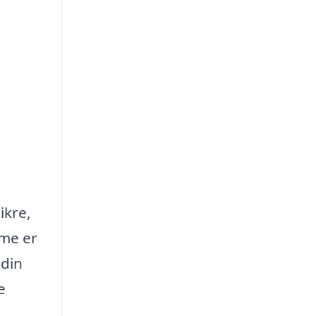
ikre,
dme er
 din
e