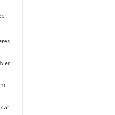
pe
eres
bler
 at
r at