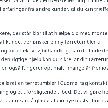
ser for at finde den bedste løsning til dine b
 i erfaringer fra andre kunder, så du kan træff
e, der står klar til at hjælpe dig med monte
at kunde, der ønsker en ny tørretumbler til
ug for effektiv tøjbehandling, kan du finde de
en rigtige hjælp kan du sikre, at din tørret
, men også fungerer optimalt i mange år fremov
stalleret en tørretumbler i Gudme, tag kontakt t
ning og et uforpligtende tilbud. Det vil gøre he
, og du kan få glæde af din nye udstyr hurtig