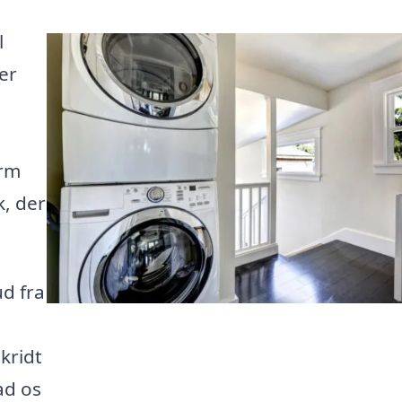
l
er
orm
k, der
ud fra
kridt
ad os